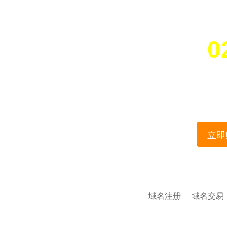
0
您所访问的域名正在
This domain name is current
立即购
域名注册
域名交易
|